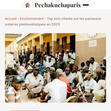
Pechakuchaparis
Accueil
›
Environnement
›
Top avis clients sur les panneaux
solaires photovoltaïques en 2025