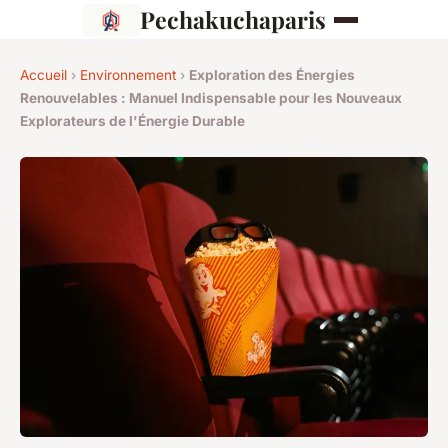
Pechakuchaparis
Accueil
›
Environnement
›
Exploration des Énergies
Renouvelables : Manuel Indispensable pour les Nouveaux
Explorateurs de l'Énergie Durable