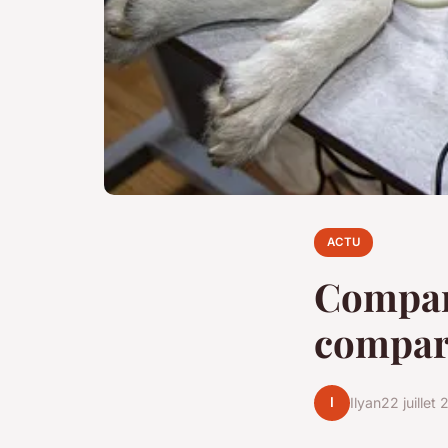
ACTU
Compar
compare
I
Ilyan
22 juillet