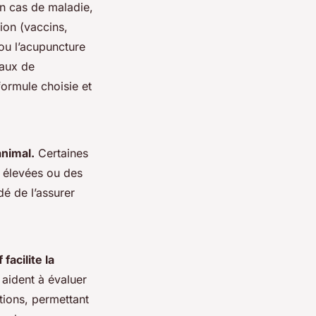
en cas de maladie,
ion (vaccins,
 ou l’acupuncture
taux de
ormule choisie et
animal.
Certaines
s élevées ou des
dé de l’assurer
acilite la
 aident à évaluer
itions, permettant