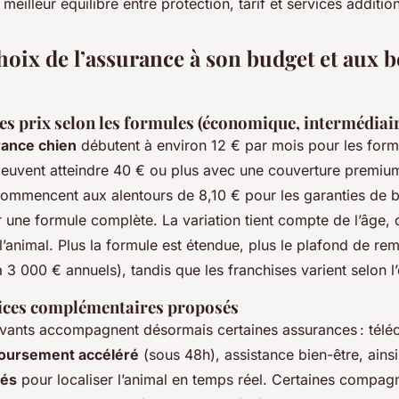
 meilleur équilibre entre protection, tarif et services additio
hoix de l’assurance à son budget et aux 
s prix selon les formules (économique, intermédiai
rance chien
débutent à environ 12 € par mois pour les form
euvent atteindre 40 € ou plus avec une couverture premiu
 commencent aux alentours de 8,10 € pour les garanties de 
 une formule complète. La variation tient compte de l’âge, d
e l’animal. Plus la formule est étendue, plus le plafond de 
3 000 € annuels), tandis que les franchises varient selon l’
vices complémentaires proposés
vants accompagnent désormais certaines assurances : téléc
oursement accéléré
(sous 48h), assistance bien-être, ains
tés
pour localiser l’animal en temps réel. Certaines compag