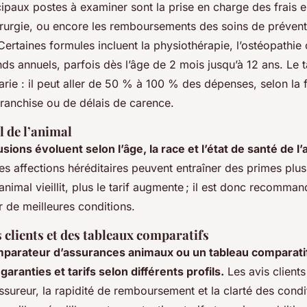
ipaux postes à examiner sont la prise en charge des frais 
irurgie, ou encore les remboursements des soins de prévent
 Certaines formules incluent la physiothérapie, l’ostéopathie
nds annuels, parfois dès l’âge de 2 mois jusqu’à 12 ans. Le 
ie : il peut aller de 50 % à 100 % des dépenses, selon la f
 franchise ou de délais de carence.
l de l’animal
usions évoluent selon l’âge, la race et l’état de santé de l’
des affections héréditaires peuvent entraîner des primes plu
’animal vieillit, plus le tarif augmente ; il est donc recomman
r de meilleures conditions.
s clients et des tableaux comparatifs
parateur d’assurances animaux ou un tableau comparatif f
garanties et tarifs selon différents profils.
Les avis clients
’assureur, la rapidité de remboursement et la clarté des cond