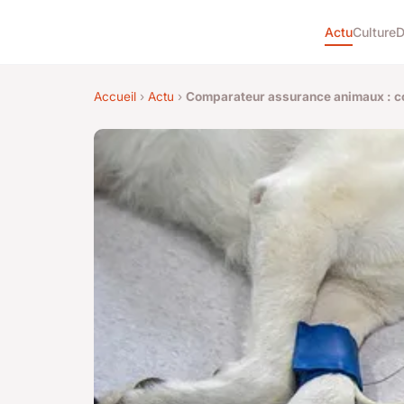
Actu
Culture
D
Accueil
›
Actu
›
Comparateur assurance animaux : co