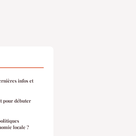
ernières infos et
it pour débuter
olitiques
nomie locale ?