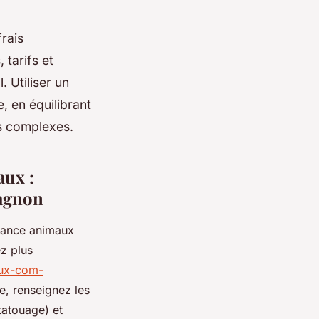
rais
 tarifs et
. Utiliser un
, en équilibrant
ns complexes.
aux :
pagnon
urance animaux
z plus
aux-com-
e, renseignez les
tatouage) et