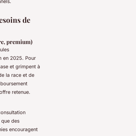
nnels.
besoins de
re, premium)
ules
m en 2025. Pour
base et grimpent à
e la race et de
remboursement
offre retenue.
onsultation
i que des
nies encouragent