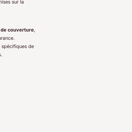
ises sur la
 de couverture
,
urance.
s spécifiques de
s.