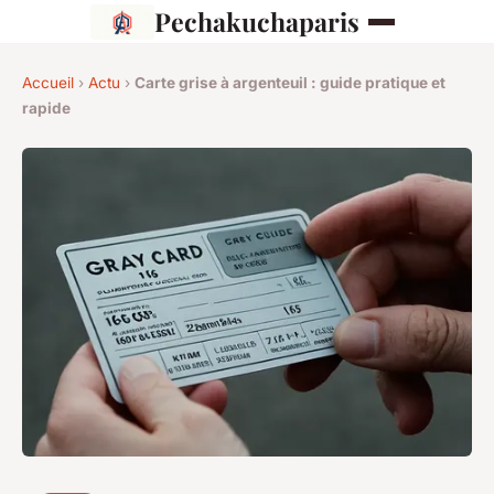
Pechakuchaparis
Accueil
›
Actu
›
Carte grise à argenteuil : guide pratique et
rapide